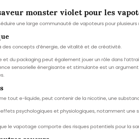
 saveur monster violet pour les vapo
 séduire une large communauté de vapoteurs pour plusieurs 
que
 des concepts d’énergie, de vitalité et de créativité.
de et du packaging peut également jouer un rôle dans l’attra
nce sensorielle énergisante et stimulante est un argument 
s.
s
e tout e-liquide, peut contenir de la nicotine, une substan
s effets psychologiques et physiologiques, notamment une s
 que le vapotage comporte des risques potentiels pour la sa