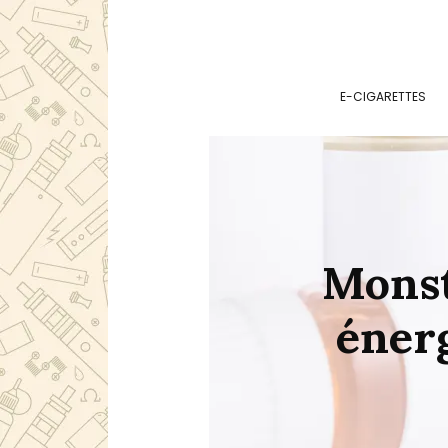
E-CIGARETTES
Monst
énerg