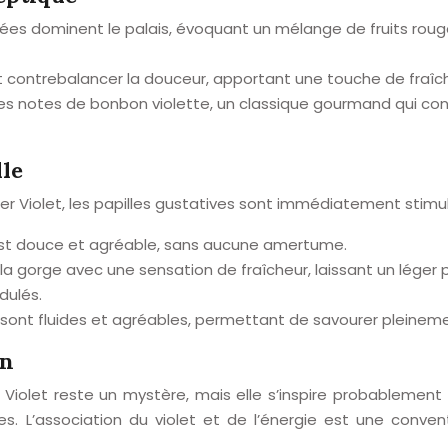
tées dominent le palais, évoquant un mélange de fruits rou
t contrebalancer la douceur, apportant une touche de fraîch
 notes de bonbon violette, un classique gourmand qui cont
lle
er Violet, les papilles gustatives sont immédiatement stimul
st douce et agréable, sans aucune amertume.
 la gorge avec une sensation de fraîcheur, laissant un léger
dulés.
ion sont fluides et agréables, permettant de savourer pleinem
on
r Violet reste un mystère, mais elle s’inspire probablemen
es. L’association du violet et de l’énergie est une conven